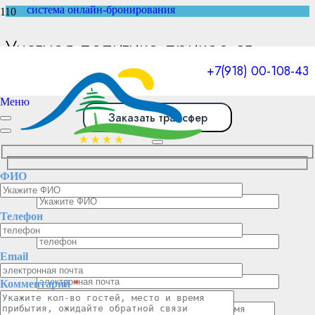
система онлайн-бронирования
Учетная политика приказ от
30.12.2025 № 212
+7(918) 00-108-43
Меню
Заказать трансфер
ФИО
ФИО
Телефон
Телефон
Email
Email
Комментарий
*
Комментарий
*